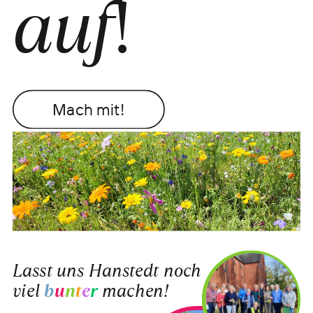
auf
!
Mach mit!
Lasst uns Hanstedt noch
viel
b
u
n
t
e
r
machen!